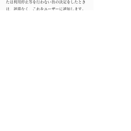
たは利用停止等を行わない旨の決定をしたとき
は，遅滞なく，これをユーザーに通知します。
前2項にかかわらず，利用停止等に多額の費用
を有する場合その他利用停止等を行うことが困
難な場合であって，ユーザーの権利利益を保護
するために必要なこれに代わるべき措置をとれ
る場合は，この代替策を講じるものとします。
第9条（プライバシーポリシー
の変更）
本ポリシーの内容は，法令その他本ポリシーに
別段の定めのある事項を除いて，ユーザーに通
知することなく，変更することができるものと
します。 当社が別途定める場合を除いて，変更
後のプライバシーポリシーは，本ウェブサイト
に掲載したときから効力を生じるものとしま
す。
第10条（お問い合わせ窓口）
本ポリシーに関するお問い合わせは，下記の窓