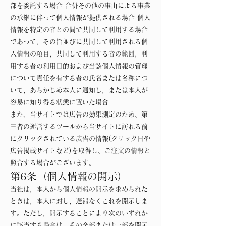
部を委託する場合 合併その他の事由による事業
の承継に伴って個人情報が提供される場合 個人
情報を特定の者との間で共同して利用する場合
であって，その旨並びに共同して利用される個
人情報の項目，共同して利用する者の範囲，利
用する者の利用目的および当該個人情報の管理
について責任を有する者の氏名または名称につ
いて，あらかじめ本人に通知し，または本人が
容易に知り得る状態に置いた場合
また、当サイトでは広告の効果測定のため、第
三者の運営するツールから当サイトに訪れる前
にクリックされている広告の情報(クリック日や
広告掲載サイトなど)を取得し、ご注文の情報と
照合する場合がございます。
第6条（個人情報の開示）
当社は，本人から個人情報の開示を求められた
ときは，本人に対し，遅滞なくこれを開示しま
す。ただし，開示することにより次のいずれか
に該当する場合は，その全部または一部を開示