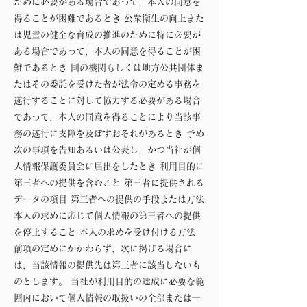
ために必要がある場合であって，本人の同意を
得ることが困難であるとき 公衆衛生の向上また
は児童の健全な育成の推進のために特に必要が
ある場合であって，本人の同意を得ることが困
難であるとき 国の機関もしくは地方公共団体ま
たはその委託を受けた者が法令の定める事務を
遂行することに対して協力する必要がある場合
であって，本人の同意を得ることにより当該事
務の遂行に支障を及ぼすおそれがあるとき 予め
次の事項を告知あるいは公表し，かつ当社が個
人情報保護委員会に届出をしたとき 利用目的に
第三者への提供を含むこと 第三者に提供される
データの項目 第三者への提供の手段または方法
本人の求めに応じて個人情報の第三者への提供
を停止すること 本人の求めを受け付ける方法
前項の定めにかかわらず，次に掲げる場合に
は，当該情報の提供先は第三者に該当しないも
のとします。 当社が利用目的の達成に必要な範
囲内において個人情報の取扱いの全部または一