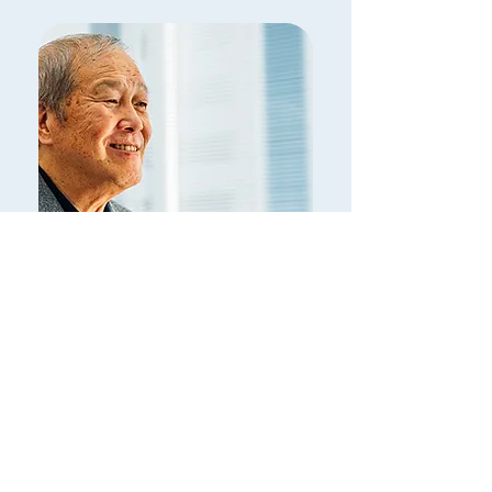
西村 光久 (Mitsuhisa Nishimura)